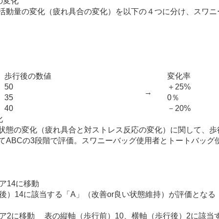
の変化
活動量の変化（疲れ具合の変化）を以下の４つに分け、スワニ
歩行後の数値
変化率
50
＋25%
→
35
0％
40
－20%
化
状態の変化（疲れ具合と対ストレス反応の変化）に関して、歩
てABCの3段階で評価。スワニーバッグ使用者とトートバッグ
ア14に移動
）14に該当する「A」（改善or良い状態維持）が評価となる
2に移動 表の縦軸（歩行前）10、横軸（歩行後）2に該当す