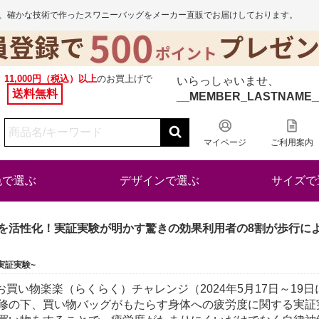
から、確かな技術で作ったスワニーバッグをメーカー直販でお届けしております。
11,000円（税込）以上
のお買上げで
いらっしゃいませ、
送料無料
__MEMBER_LASTNAME_
マイページ
ご利用案内
色で選ぶ
デザインで選ぶ
サイズで
を活性化！実証実験が明かす驚きの効果利用者の8割が歩行に
実証実験~
お買い物楽楽（らくらく）チャレンジ（2024年5月17日～19
修の下、買い物バッグがもたらす身体への疲労度に関する実証