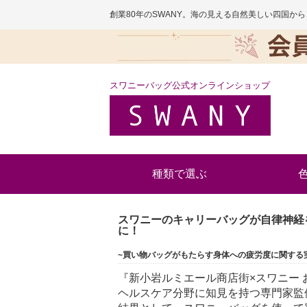
創業80年のSWANY。海の見える自然美しい四国
スワニーバッグ公式オンラインショップ
種類で選ぶ
スワニーのキャリーバッグが自律神経
に！
~買い物バッグがもたらす身体への疲労度に関する
『新小岩ルミエール商店街×スワニー 
ヘルスケア分野に知見を持つ専門家監