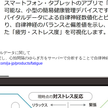
タルデータに関して
定し、心拍間隔のゆらぎ方をサーバーで分析することで自律神経
com/ja-jp/products/fatigue