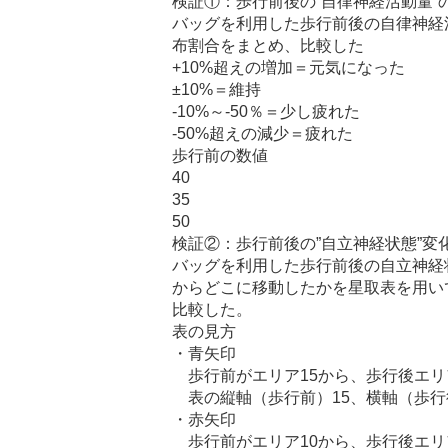
検証①：歩行前後の”自律神経活動量”
バッグを利用した歩行前後の自律神経
布割合をまとめ、比較した
+10%超えの増加＝元気になった
±10%＝維持
-10%～-50％＝少し疲れた
-50%超えの減少＝疲れた
歩行前の数値
40
35
50
検証②：歩行前後の”自立神経状態”変
バッグを利用した歩行前後の自立神経
からどこに移動したかを星取表を用い
比較した。
表の見方
・青矢印
歩行前がエリア15から、歩行後エリ
表の縦軸（歩行前）15、横軸（歩行後
・赤矢印
歩行前がエリア10から、歩行後エリア