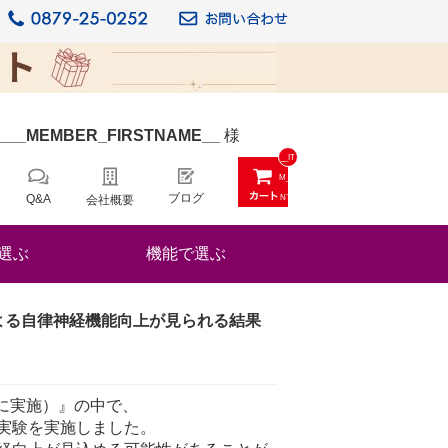
_
__MEMBER_FIRSTNAME__
様
__IT
M_C
ブログ
Q&A
会社概要
NT_
_
選ぶ
機能で選ぶ
よる自律神経機能向上が見られる結果
日に実施）』の中で、
実験を実施しました。