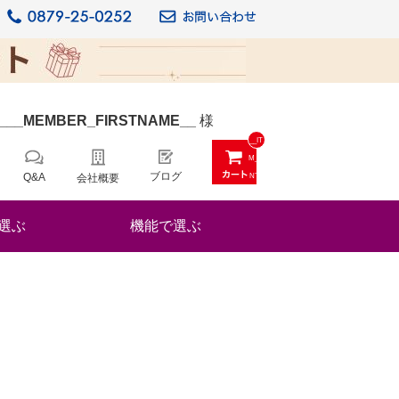
_
__MEMBER_FIRSTNAME__
様
__IT
M_C
ブログ
Q&A
会社概要
NT_
_
選ぶ
機能で選ぶ