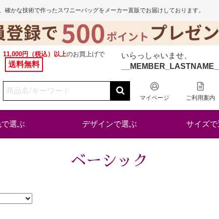
から、確かな技術で作ったスワニーバッグをメーカー直販でお届けしております。
11,000円（税込）以上
のお買上げで
いらっしゃいませ、
送料無料
__MEMBER_LASTNAME_
マイページ
ご利用案内
色で選ぶ
デザインで選ぶ
サイズで
ベーシック