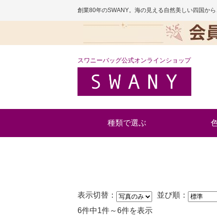
創業80年のSWANY。海の見える自然美しい四国
スワニーバッグ公式オンラインショップ
種類で選ぶ
表示切替：
並び順：
6件中1件～6件を表示