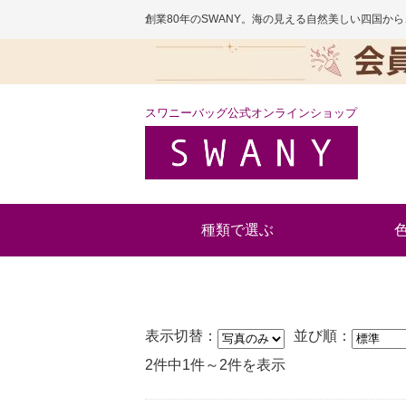
創業80年のSWANY。海の見える自然美しい四国
スワニーバッグ公式オンラインショップ
種類で選ぶ
表示切替：
並び順：
2件中1件～2件を表示