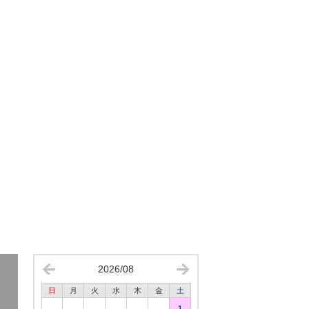
2026/08
日
月
火
水
木
金
土
1