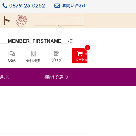
_
__MEMBER_FIRSTNAME__
様
__IT
M_C
ブログ
Q&A
会社概要
NT_
_
選ぶ
機能で選ぶ