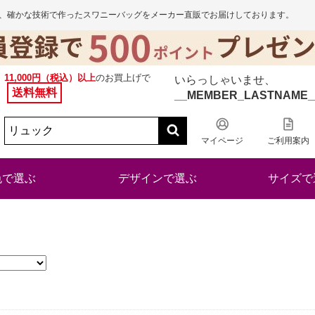
から、確かな技術で作ったスワニーバッグをメーカー直販でお届けしております。
11,000円（税込）以上
のお買上げで
いらっしゃいませ、
送料無料
__MEMBER_LASTNAME_
マイページ
ご利用案内
色で選ぶ
デザインで選ぶ
サイズで