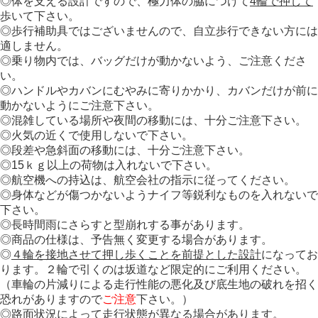
◎体を支える設計ですので、極力体の脇につけて
4輪で押して
歩いて下さい。
◎歩行補助具ではございませんので、自立歩行できない方には
適しません。
◎乗り物内では、バッグだけが動かないよう、ご注意くださ
い。
◎ハンドルやカバンにむやみに寄りかかり、カバンだけが前に
動かないようにご注意下さい。
◎混雑している場所や夜間の移動には、十分ご注意下さい。
◎火気の近くで使用しないで下さい。
◎段差や急斜面の移動には、十分ご注意下さい。
◎15ｋｇ以上の荷物は入れないで下さい。
◎航空機への持込は、航空会社の指示に従ってください。
◎身体などが傷つかないようナイフ等鋭利なものを入れないで
下さい。
◎長時間雨にさらすと型崩れする事があります。
◎商品の仕様は、予告無く変更する場合があります。
◎
４輪を接地させて押し歩くことを前提とした設計
になってお
ります。２輪で引くのは坂道など限定的にご利用ください。
（車輪の片減りによる走行性能の悪化及び底生地の破れを招く
恐れがありますので
ご注意
下さい。）
◎路面状況によって走行状態が異なる場合があります。