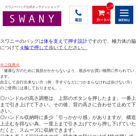
__IT
スワニーバッグ公式オンラインショップ
M_C
NT_
_
スワニーのバッグは
体を支えて押す設計
ですので、極力体の脇
につけて
４輪で押して
歩いてください。
※ご注意※
「健康な方のために負担がかからないよう、散歩やお買い物用に作られてい
ます。
自立して歩行出来ない方（例：手すりなどにつかまらなければ歩けない方）
のご使用には適しておりません。」
◎ハンドルの高さ調整は、上部のボタンを押したまま、一番上
まで引き上げて下さい。その後、背の高さに合わせて止めて下
さい。
◎ハンドル収納時に多少「引っかかり感」がありますが、構造
上止むを得ない為、一度上まで引き上げてから押し下げていた
だくと、スムーズに収納できます。