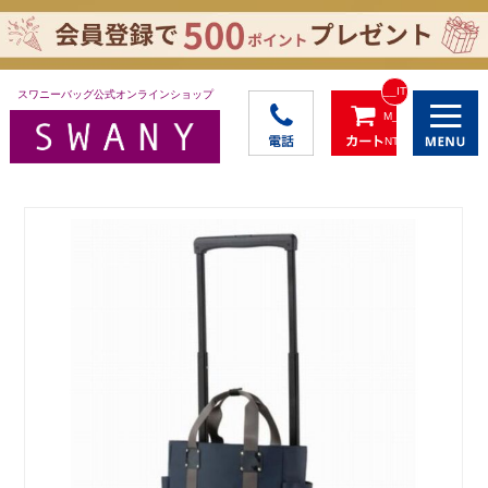
__IT
スワニーバッグ公式オンラインショップ
M_C
NT_
_