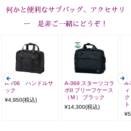
何かと便利なサブバッグ、アクセサリ
ー 是非ご一緒にどうぞ！
A-706 ハンドルサ
A-369 スターツコラ
A
ック
ボII ブリーフケース
ィ
（Ｍ） ブラック
ク
¥4,950
(税込)
ト
¥14,300
(税込)
¥5