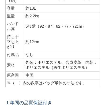
（約）
容量
約13L
重量
約2.2kg
ハンド
5段階（92・87・82・77・72cm）
ル高
持ち手
立ち上
約12cm
がり
付属品
なし
外装：ポリエステル、合成皮革、内装：
素材
ポリエステル（再生ポリエステル）
原産国
中国
※（ ）内の数字はバッグ単体の寸法です。
１年間の品質保証付き