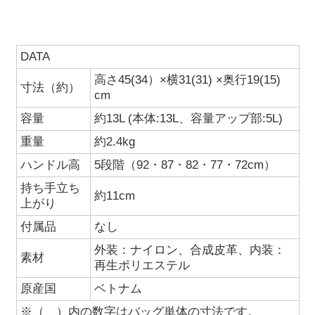
DATA
高さ45(34）×横31(31) ×奥行19(15)
寸法（約）
cm
容量
約13L (本体:13L、容量アップ部:5L)
重量
約2.4kg
ハンドル高
5段階（92・87・82・77・72cm）
持ち手立ち
約11cm
上がり
付属品
なし
外装：ナイロン、合成皮革、内装：
素材
再生ポリエステル
原産国
ベトナム
※（ ）内の数字はバッグ単体の寸法です。