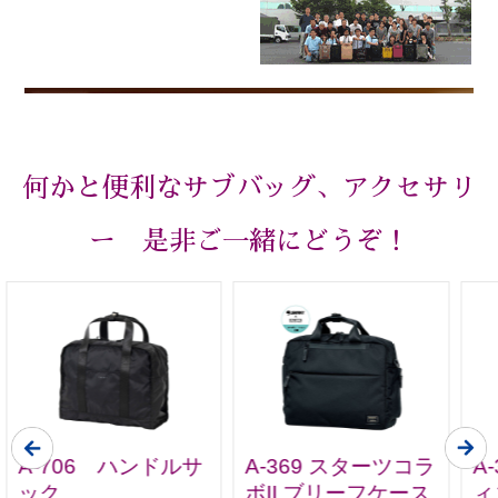
何かと便利なサブバッグ、アクセサリ
ー 是非ご一緒にどうぞ！
A-706 ハンドルサ
A-369 スターツコラ
A
ック
ボII ブリーフケース
ィ