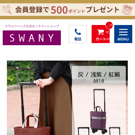
__IT
スワニーバッグ公式オンラインショップ
M_C
NT_
_