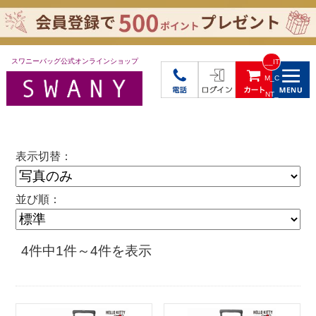
スワニーバッグ公式オンラインショップ
__IT
M_C
NT_
_
表示切替：
並び順：
4件中1件～4件を表示