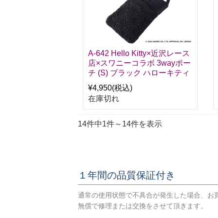
A-642 Hello Kitty×近沢レース
店×スワニーコラボ 3wayポー
チ (S) ブラック ハローキティ
¥4,950
(税込)
在庫切れ
14件中1件～14件を表示
１年間の品質保証付き
通常の使用状態で不具合が発生した場合、お
無償で修理または交換をさせて頂きます。