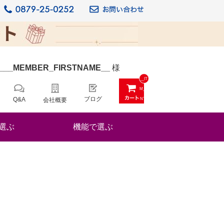
_
__MEMBER_FIRSTNAME__
様
__IT
M_C
ブログ
Q&A
会社概要
NT_
_
選ぶ
機能で選ぶ