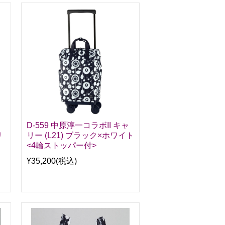
D-559 中原淳一コラボII キャ
リ
リー (L21) ブラック×ホワイト
<4輪ストッパー付>
¥35,200
(税込)