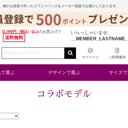
から、確かな技術で作ったスワニーバッグをメーカー直販でお届けしております。
11,000円（税込）以上
のお買上げで
いらっしゃいませ、
送料無料
__MEMBER_LASTNAME_
マイページ
ご利用案内
色で選ぶ
デザインで選ぶ
サイズで
コラボモデル