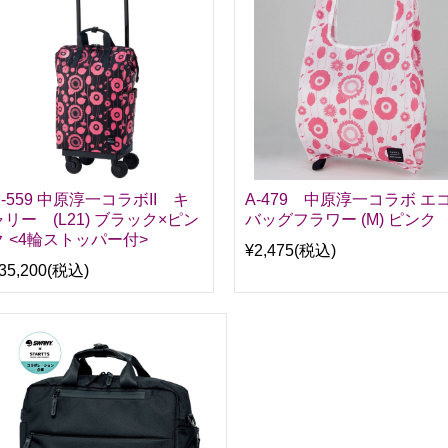
D-559 中原淳一コラボII キ
A-479 中原淳一コラボ エ
ャリー (L21) ブラック×ピン
バッグフラワー (M) ピンク
ク <4輪ストッパー付>
¥2,475
(税込)
35,200
(税込)