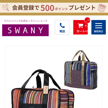
__IT
スワニーバッグ公式オンラインショップ
M_C
NT_
_