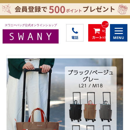
__IT
スワニーバッグ公式オンラインショップ
M_C
NT_
_