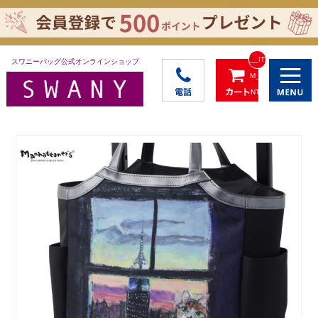
__IT
スワニーバッグ公式オンラインショップ
M_C
NT_
_