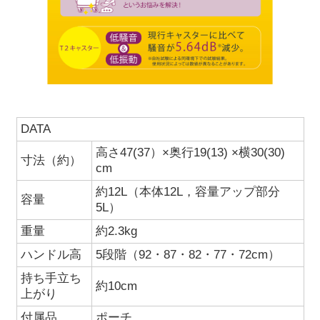
DATA
高さ47(37）×奥行19(13) ×横30(30)
寸法（約）
cm
約12L（本体12L，容量アップ部分
容量
5L）
重量
約2.3kg
ハンドル高
5段階（92・87・82・77・72cm）
持ち手立ち
約10cm
上がり
付属品
ポーチ