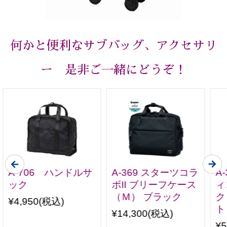
何かと便利なサブバッグ、アクセサリ
ー 是非ご一緒にどうぞ！
A-706 ハンドルサ
A-369 スターツコラ
A
ック
ボII ブリーフケース
ィ
（Ｍ） ブラック
ク
¥4,950
(税込)
ト
¥14,300
(税込)
¥5