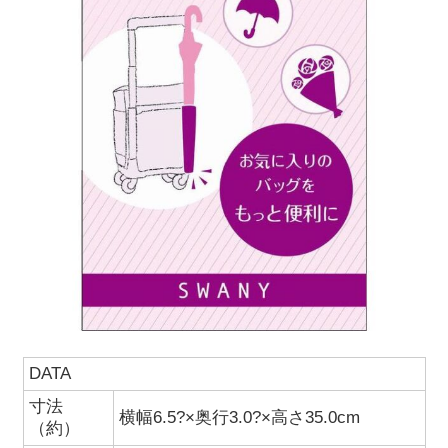
DATA
寸法
横幅6.5?×奥行3.0?×高さ35.0cm
（約）