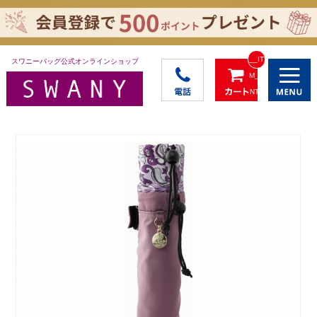
__IT
スワニーバッグ公式オンラインショップ
M_C
NT_
_