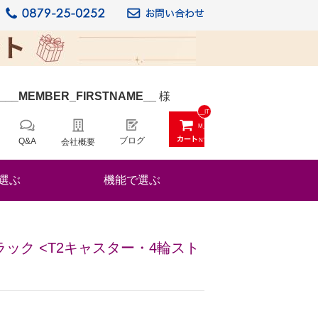
_
__MEMBER_FIRSTNAME__
様
__IT
M_C
ブログ
Q&A
会社概要
NT_
_
選ぶ
機能で選ぶ
 ブラック <T2キャスター・4輪スト