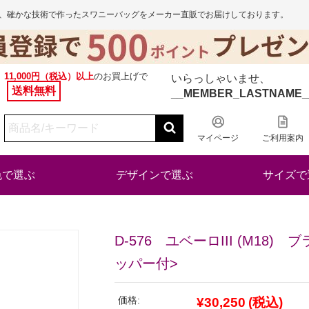
から、確かな技術で作ったスワニーバッグをメーカー直販でお届けしております。
11,000円（税込）以上
のお買上げで
いらっしゃいませ、
送料無料
__MEMBER_LASTNAME_
マイページ
ご利用案内
色で選ぶ
デザインで選ぶ
サイズで
D-576 ユベーロIII (M18)
ッパー付>
価格:
¥30,250
(税込)