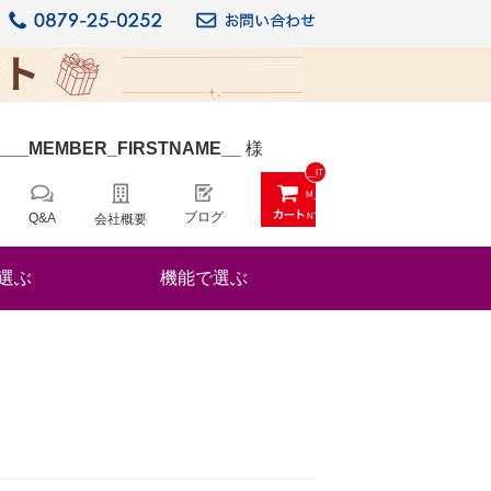
_
__MEMBER_FIRSTNAME__
様
__IT
M_C
ブログ
Q&A
会社概要
NT_
_
選ぶ
機能で選ぶ