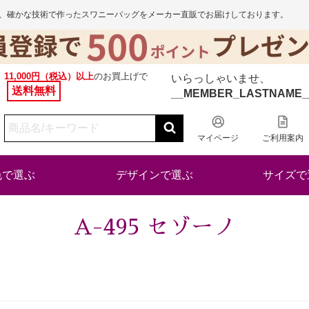
から、確かな技術で作ったスワニーバッグをメーカー直販でお届けしております。
11,000円（税込）以上
のお買上げで
いらっしゃいませ、
送料無料
__MEMBER_LASTNAME_
マイページ
ご利用案内
色で選ぶ
デザインで選ぶ
サイズで
A-495 セゾーノ