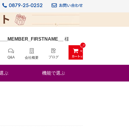
_
__MEMBER_FIRSTNAME__
様
__IT
M_C
ブログ
Q&A
会社概要
NT_
_
選ぶ
機能で選ぶ