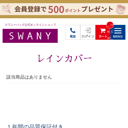
スワニーバッグ公式オンラインショップ
__IT
M_C
NT_
_
レインカバー
該当商品はありません
１年間の品質保証付き