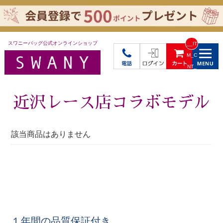
スワニーバッグ公式オンラインショップ
__IT
M_C
NT_
_
近沢レース店コラボモデル
該当商品はありません
１年間の品質保証付き