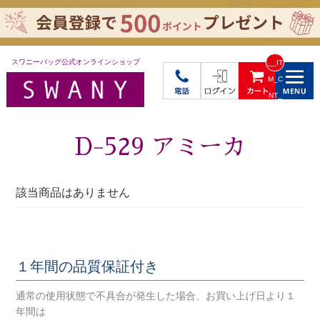
スワニーバッグ公式オンラインショップ
__IT
M_C
NT_
_
D-529 アミーカ
該当商品はありません
１年間の品質保証付き
通常の使用状態で不具合が発生した場合、お買い上げ日より１
年間は