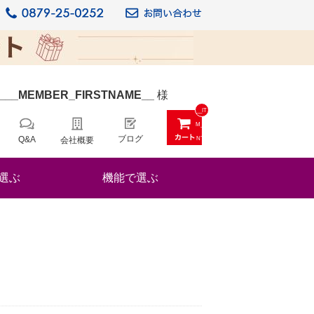
_
__MEMBER_FIRSTNAME__
様
__IT
M_C
ブログ
Q&A
会社概要
NT_
_
選ぶ
機能で選ぶ