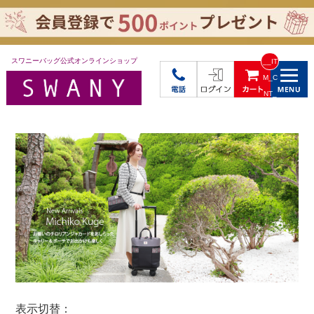
スワニーバッグ公式オンラインショップ
__IT
M_C
NT_
_
表示切替：