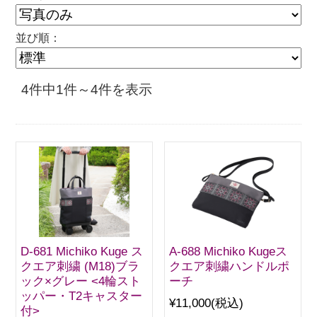
並び順：
4件中1件～4件を表示
D-681 Michiko Kuge ス
A-688 Michiko Kugeス
クエア刺繍 (M18)ブラ
クエア刺繍ハンドルポ
ック×グレー <4輪スト
ーチ
ッパー・T2キャスター
¥11,000
(税込)
付>