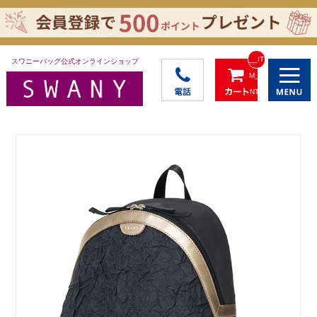
__IT
スワニーバッグ公式オンラインショップ
M_C
NT_
_