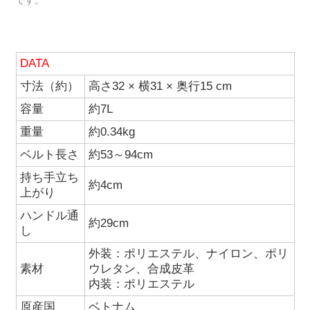
です。
DATA
寸法（約）
高さ32 × 横31 × 奥行15 cm
容量
約7L
重量
約0.34kg
ベルト長さ
約53～94cm
持ち手立ち
約4cm
上がり
ハンドル通
約29cm
し
外装：ポリエステル、ナイロン、ポリ
素材
ウレタン、合成皮革
内装：ポリエステル
原産国
ベトナム