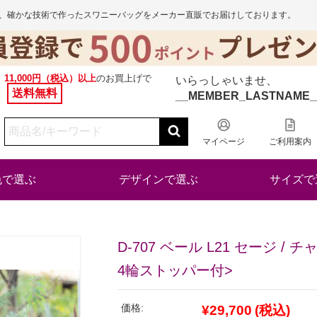
から、確かな技術で作ったスワニーバッグをメーカー直販でお届けしております。
11,000円（税込）以上
のお買上げで
いらっしゃいませ、
送料無料
__MEMBER_LASTNAME_
マイページ
ご利用案内
色で選ぶ
デザインで選ぶ
サイズで
D-707 ベール L21 セージ /
4輪ストッパー付>
価格:
¥29,700
(税込)