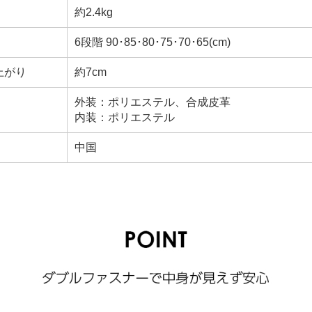
約2.4kg
6段階 90･85･80･75･70･65(cm)
上がり
約7cm
外装：ポリエステル、合成皮革
内装：ポリエステル
中国