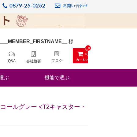
_
__MEMBER_FIRSTNAME__
様
__IT
M_C
ブログ
Q&A
会社概要
NT_
_
選ぶ
機能で選ぶ
 チャコールグレー <T2キャスター・