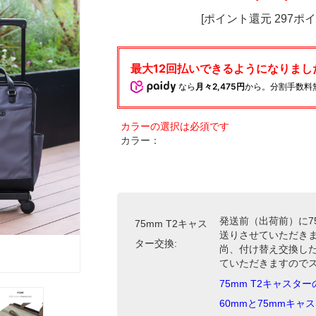
[ポイント還元 297ポ
なら
月々2,475円
から。分割手数料
カラー：
発送前（出荷前）に7
75mm T2キャス
送りさせていただき
ター交換:
尚、付け替え交換した
ていただきますので
75mm T2キャスタ
60mmと75mmキ