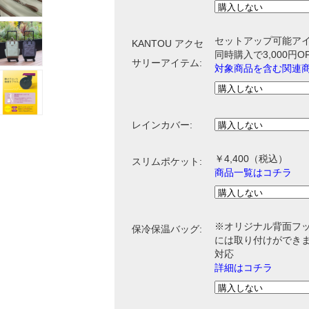
セットアップ可能ア
KANTOU アクセ
同時購入で3,000円
サリーアイテム:
対象商品を含む関連
レインカバー:
￥4,400
（税込）
スリムポケット:
商品一覧はコチラ
※オリジナル背面フ
保冷保温バッグ:
には取り付けができま
対応
詳細はコチラ