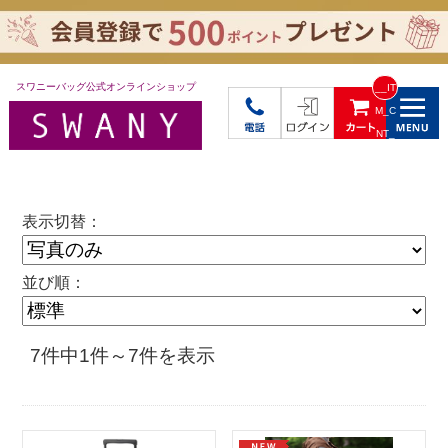
スワニーバッグ公式オンラインショップ
__IT
M_C
NT_
_
表示切替：
並び順：
7件中1件～7件を表示