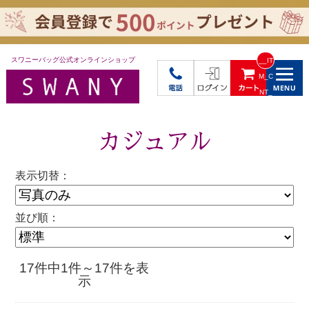
スワニーバッグ公式オンラインショップ
__IT
M_C
NT_
_
カジュアル
表示切替：
並び順：
17件中1件～17件を表
示