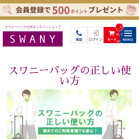
スワニーバッグ公式オンラインショップ
__IT
M_C
NT_
_
スワニーバッグの正しい使
い方